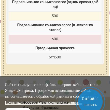
Подравнивание кончиков волос (одним срезом до 5
см)
500
Подравнивание кончиков волос (в несколько
этапов)
600
Праздничная причёска
от 1500
Сайт использует cookie-файлы и сервис веб-аналитики
Яндекс.Метрика. Продолжая использование сайта,
вы соглашаетесь с обработкой данных в соответствии с
Онлайн-
Политикой обработки персональных данных.
Новости
Полезные статьи
запись
Вакансии
Франшиза